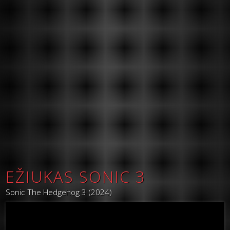
EŽIUKAS SONIC 3
Sonic The Hedgehog 3 (2024)