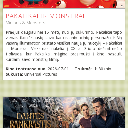
PAKALIKAI IR MONSTRAI
Minions & Monsters
Praėjus daugiau nei 15 metų nuo jų sukūrimo, Pakalikai tapo
vienais ikoniškiausių savo kartos animacinių personažų ir šią
vasarą Illumination pristato visiškai naują jų nuotykį – Pakalikai
ir Monstrai. Veiksmas nukelia į XX a. 3-iojo dešimtmečio
Holivudą, kur Pakalikai mėgina prasimušti į kino pasaulį,
kurdami savo monstrų filmą.
Kino teatruose nuo:
2026-07-01
Trukmė:
1h 30 min
Sukurta:
Universal Pictures