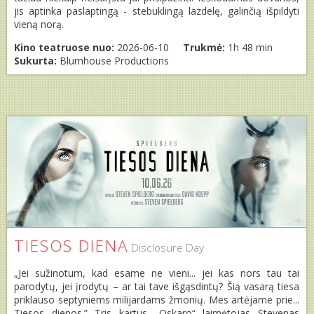
jis aptinka paslaptingą - stebuklingą lazdelę, galinčią išpildyti
vieną norą.
Kino teatruose nuo:
2026-06-10
Trukmė:
1h 48 min
Sukurta:
Blumhouse Productions
TIESOS DIENA
Disclosure Day
„Jei sužinotum, kad esame ne vieni... jei kas nors tau tai
parodytų, jei įrodytų – ar tai tave išgąsdintų? Šią vasarą tiesa
priklauso septyniems milijardams žmonių. Mes artėjame prie...
Tiesos dienos.” Tris kartus „Oskaro“ laimėtojas Stevenas