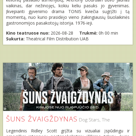
vaikinas, dar nežinojęs, kokiu keliu pasuks jo gyvenimas.
Įkvepianti gyvenimo drama TONIS kviečia sugrįžti į tą
momentą, nuo kurio prasidėjo vieno įtakingiausių šiuolaikinės
gastronomijos pasakotojų istorija. 1976-ieji.
Kino teatruose nuo:
2026-08-28
Trukmė:
0h 00 min
Sukurta:
Theatrical Film Distribution UAB
ŠUNS ŽVAIGŽDYNAS
Dog Stars, The
Legendinis Ridley Scott grįžta su vizualiai įspūdingu ir