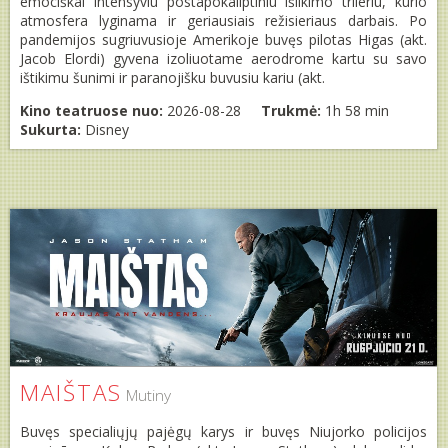
emociškai intensyviu postapokaliptiniu išlikimo trileriu, kurio
atmosfera lyginama ir geriausiais režisieriaus darbais. Po
pandemijos sugriuvusioje Amerikoje buvęs pilotas Higas (akt.
Jacob Elordi) gyvena izoliuotame aerodrome kartu su savo
ištikimu šunimi ir paranojišku buvusiu kariu (akt.
Kino teatruose nuo:
2026-08-28
Trukmė:
1h 58 min
Sukurta:
Disney
MAIŠTAS
Mutiny
Buvęs specialiųjų pajėgų karys ir buvęs Niujorko policijos