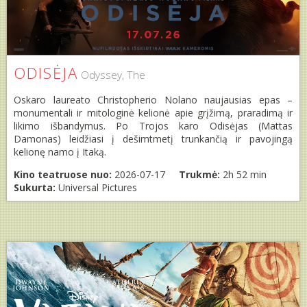
ODISĖJA
Odyssey, The
Oskaro laureato Christopherio Nolano naujausias epas –
monumentali ir mitologinė kelionė apie grįžimą, praradimą ir
likimo išbandymus. Po Trojos karo Odisėjas (Mattas
Damonas) leidžiasi į dešimtmetį trunkančią ir pavojingą
kelionę namo į Itaką.
Kino teatruose nuo:
2026-07-17
Trukmė:
2h 52 min
Sukurta:
Universal Pictures