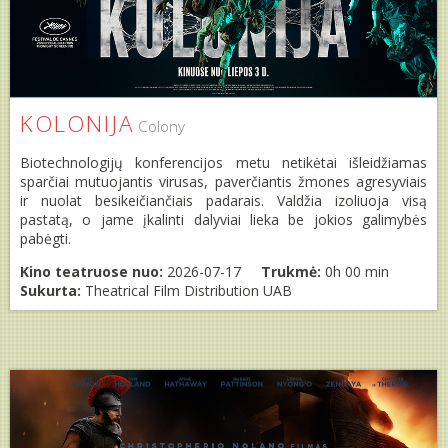
KOLONIJA
Colony
Biotechnologijų konferencijos metu netikėtai išleidžiamas
sparčiai mutuojantis virusas, paverčiantis žmones agresyviais
ir nuolat besikeičiančiais padarais. Valdžia izoliuoja visą
pastatą, o jame įkalinti dalyviai lieka be jokios galimybės
pabėgti.
Kino teatruose nuo:
2026-07-17
Trukmė:
0h 00 min
Sukurta:
Theatrical Film Distribution UAB