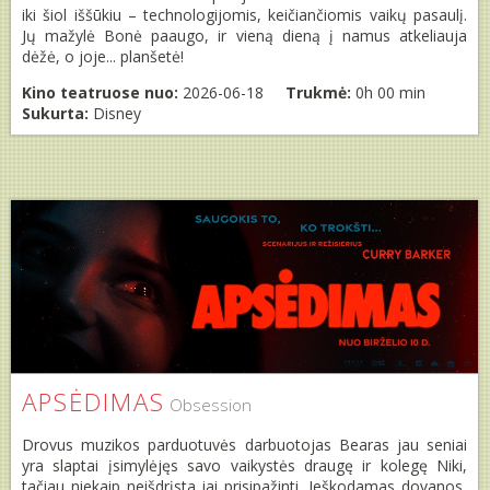
iki šiol iššūkiu – technologijomis, keičiančiomis vaikų pasaulį.
Jų mažylė Bonė paaugo, ir vieną dieną į namus atkeliauja
dėžė, o joje... planšetė!
Kino teatruose nuo:
2026-06-18
Trukmė:
0h 00 min
Sukurta:
Disney
APSĖDIMAS
Obsession
Drovus muzikos parduotuvės darbuotojas Bearas jau seniai
yra slaptai įsimylėjęs savo vaikystės draugę ir kolegę Niki,
tačiau niekaip neišdrįsta jai prisipažinti. Ieškodamas dovanos,