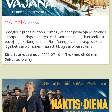
VAJANA
Moana
Smagus ir pilnas nuotykių filmas „Vajana“ pasakoja įkvepiančią
istoriją apie drąsią mergaitę iš Motunui salos, kuri leidžiasi į
pavojingą kelionę per didžiulį Ramųjį vandenyną, siekdama
išgelbėti savo žmones ir atrasti tikrąjį savo pašaukimą.
Kino teatruose nuo:
2026-07-10
Trukmė:
0h 00 min
Sukurta:
Disney