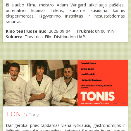
Iš siaubo filmų meistro Adam Wingard atkeliauja pašėlęs,
adrenalino kupinas trileris, kuriame susiduria karinis
eksperimentas, išgyvenimo instinktas ir nesustabdomas
smurtas.
Kino teatruose nuo:
2026-09-04
Trukmė:
0h 00 min
Sukurta:
Theatrical Film Distribution UAB
TONIS
Tony
Dar gerokai prieš tapdamas viena ryškiausių gastronomijos ir
kelionių pasaulio asmenybių, Anthony Bourdain buvo jaunas