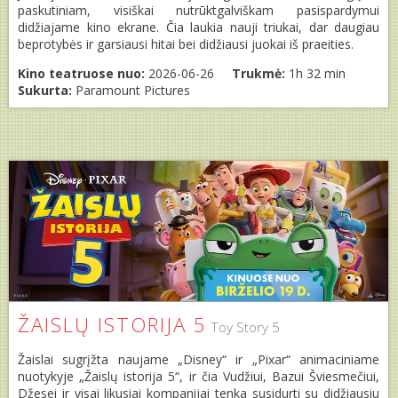
paskutiniam, visiškai nutrūktgalviškam pasispardymui
didžiajame kino ekrane. Čia laukia nauji triukai, dar daugiau
beprotybės ir garsiausi hitai bei didžiausi juokai iš praeities.
Kino teatruose nuo:
2026-06-26
Trukmė:
1h 32 min
Sukurta:
Paramount Pictures
ŽAISLŲ ISTORIJA 5
Toy Story 5
Žaislai sugrįžta naujame „Disney“ ir „Pixar“ animaciniame
nuotykyje „Žaislų istorija 5“, ir čia Vudžiui, Bazui Šviesmečiui,
Džesei ir visai likusiai kompanijai tenka susidurti su didžiausiu