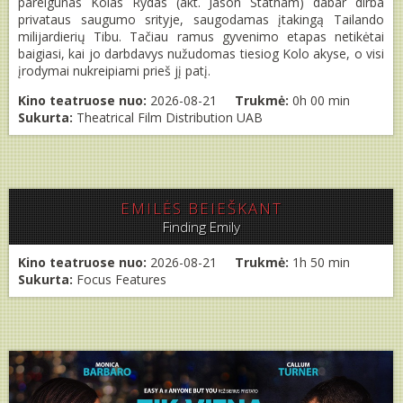
pareigūnas Kolas Rydas (akt. Jason Statham) dabar dirba
privataus saugumo srityje, saugodamas įtakingą Tailando
milijardierių Tibu. Tačiau ramus gyvenimo etapas netikėtai
baigiasi, kai jo darbdavys nužudomas tiesiog Kolo akyse, o visi
įrodymai nukreipiami prieš jį patį.
Kino teatruose nuo:
2026-08-21
Trukmė:
0h 00 min
Sukurta:
Theatrical Film Distribution UAB
EMILĖS BEIEŠKANT
Finding Emily
Kino teatruose nuo:
2026-08-21
Trukmė:
1h 50 min
Sukurta:
Focus Features