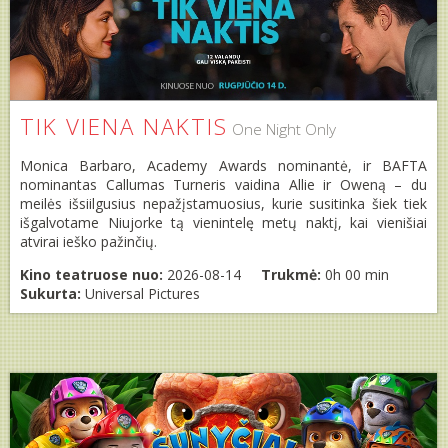
TIK VIENA NAKTIS
One Night Only
Monica Barbaro, Academy Awards nominantė, ir BAFTA
nominantas Callumas Turneris vaidina Allie ir Oweną – du
meilės išsiilgusius nepažįstamuosius, kurie susitinka šiek tiek
išgalvotame Niujorke tą vienintelę metų naktį, kai vienišiai
atvirai ieško pažinčių.
Kino teatruose nuo:
2026-08-14
Trukmė:
0h 00 min
Sukurta:
Universal Pictures