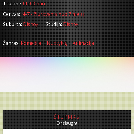
Trukmė:
0h 00 min
Cenzas:
N-7 - žiūrovams nuo 7 metų
Sukurta:
Disney
Studija:
Disney
Žanras:
Komedija,
Nuotykių,
Animacija
ŠTURMAS
Onslaught