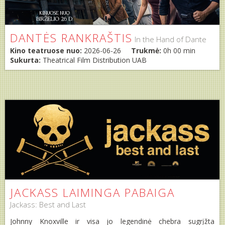
DANTĖS RANKRAŠTIS
In the Hand of Dante
Kino teatruose nuo:
2026-06-26
Trukmė:
0h 00 min
Sukurta:
Theatrical Film Distribution UAB
JACKASS LAIMINGA PABAIGA
Jackass: Best and Last
Johnny Knoxville ir visa jo legendinė chebra sugrįžta