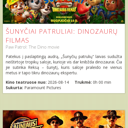
ŠUNYČIAI PATRULIAI: DINOZAURŲ
FILMAS
Paw Patrol: The Dino movie
Patekus į paslaptingą audrą, „Šunyčių patrulių“ laivas sudužta
neištirtoje tropikų saloje, kurioje vis dar knibžda dinozaurai. Čia
jie sutinka Reksą – šunytį, kuris saloje praleido ne vienus
metus ir tapo tikru dinozaurų ekspertu.
Kino teatruose nuo:
2026-08-14
Trukmė:
0h 00 min
Sukurta:
Paramount Pictures