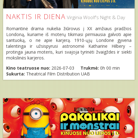
NAKTIS IR DIENA
Virginia Woolf's Night & Day
Romantinė drama nukelia žiūrovus į XX amžiaus pradžios
Londoną, kuriame iš moterų tikimasi pirmiausia galvoti apie
santuoką, o ne apie karjerą. 1910-ųjų Londone gyvena
talentinga ir užsispyrusi astronomė Katharine Hilbery –
protinga jauna moteris, kuri svajoja tyrinėti žvaigždes ir siekti
mokslinės karjeros.
Kino teatruose nuo:
2026-07-03
Trukmė:
0h 00 min
Sukurta:
Theatrical Film Distribution UAB