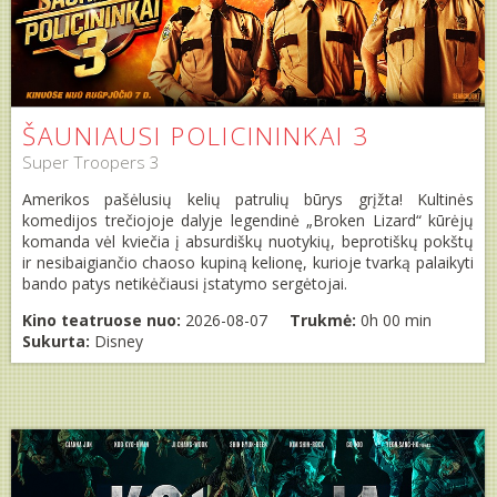
ŠAUNIAUSI POLICININKAI 3
Super Troopers 3
Amerikos pašėlusių kelių patrulių būrys grįžta! Kultinės
komedijos trečiojoje dalyje legendinė „Broken Lizard“ kūrėjų
komanda vėl kviečia į absurdiškų nuotykių, beprotiškų pokštų
ir nesibaigiančio chaoso kupiną kelionę, kurioje tvarką palaikyti
bando patys netikėčiausi įstatymo sergėtojai.
Kino teatruose nuo:
2026-08-07
Trukmė:
0h 00 min
Sukurta:
Disney