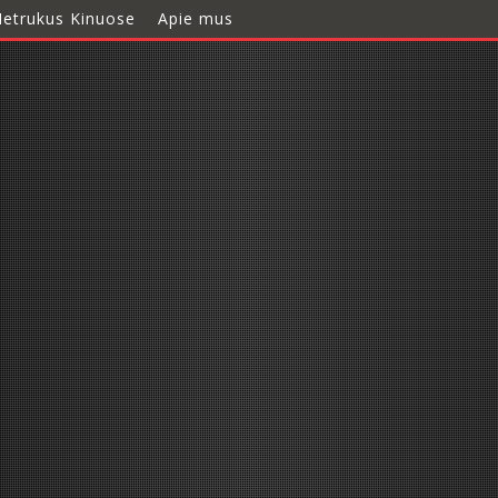
etrukus Kinuose
Apie mus