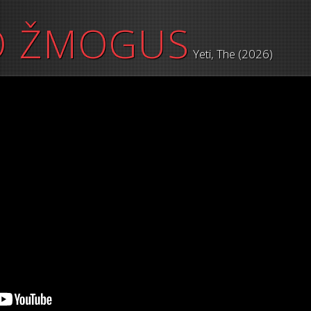
O ŽMOGUS
Yeti, The (2026)