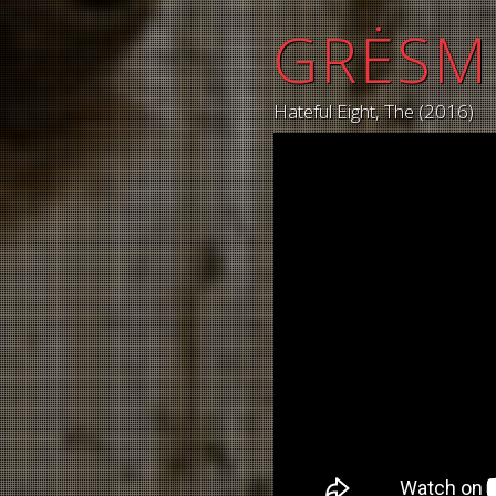
GRĖSM
Hateful Eight, The (2016)